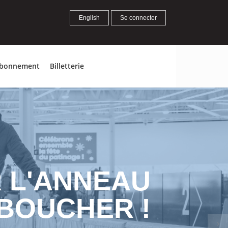
English
Se connecter
bonnement
Billetterie
R L'ANNEAU
BOUCHER !