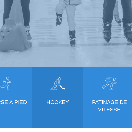
SE À PIED
HOCKEY
PATINAGE DE
VITESSE