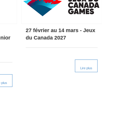
27 février au 14 mars - Jeux
5-6 déc
nior
du Canada 2027
du mond
patinage
piste
Lire plus
e plus