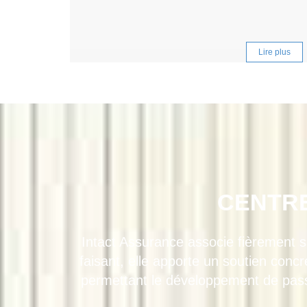
Lire plus
CENTRE
Intact Assurance associe fièrement s
faisant, elle apporte un soutien conc
permettant le développement de passi