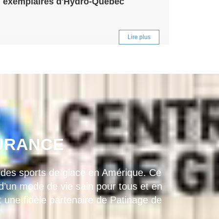
exemplaires d'Hydro-Québec
Lire plus
SURANCE
e des sports de glace en Amérique. Ce
 d’un mode de vie sain pour tous et en
 une fidèle partenaire de Patinage de